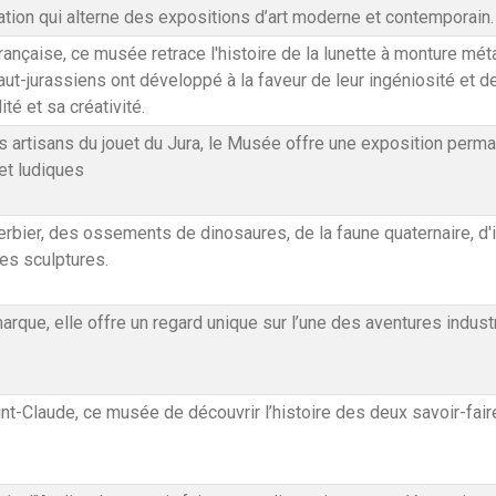
ion qui alterne des expositions d’art moderne et contemporain.
 française, ce musée retrace l'histoire de la lunette à monture mé
ut-jurassiens ont développé à la faveur de leur ingéniosité et de l
té et sa créativité.
des artisans du jouet du Jura, le Musée offre une exposition perm
et ludiques
rbier, des ossements de dinosaures, de la faune quaternaire, d'
es sculptures.
rque, elle offre un regard unique sur l’une des aventures indust
int-Claude, ce musée de découvrir l’histoire des deux savoir-faire