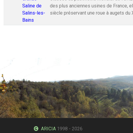
Saline de
des plus anciennes usines de France, ell
Salins-les-
siècle préservant une roue à augets du X
Bains
ARICIA
1998 - 2026