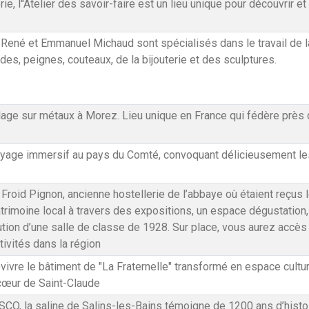
, l''Atelier des savoir-faire est un lieu unique pour découvrir et 
s, René et Emmanuel Michaud sont spécialisés dans le travail de l
es, peignes, couteaux, de la bijouterie et des sculptures.
llage sur métaux à Morez. Lieu unique en France qui fédère près de
voyage immersif au pays du Comté, convoquant délicieusement le
Froid Pignon, ancienne hostellerie de l’abbaye où étaient reçus 
atrimoine local à travers des expositions, un espace dégustatio
ution d’une salle de classe de 1928. Sur place, vous aurez accès 
tivités dans la région
vivre le bâtiment de "La Fraternelle" transformé en espace culture
cœur de Saint-Claude
O, la saline de Salins-les-Bains témoigne de 1200 ans d’histoire 