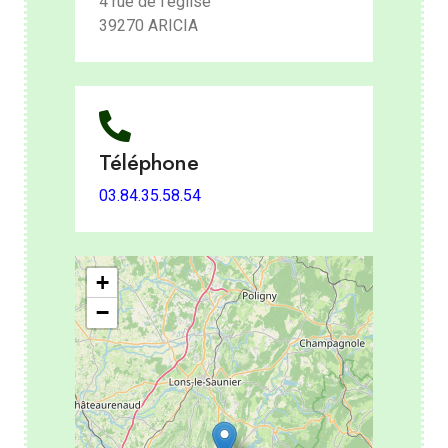
4 rue de l'église
39270 ARICIA
Téléphone
03.84.35.58.54
+
−