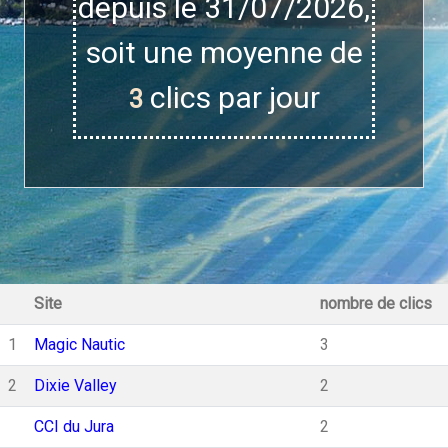
depuis le 31/07/2026,
soit une moyenne de
clics par jour
3
Site
nombre de clics
1
Magic Nautic
3
2
Dixie Valley
2
CCI du Jura
2