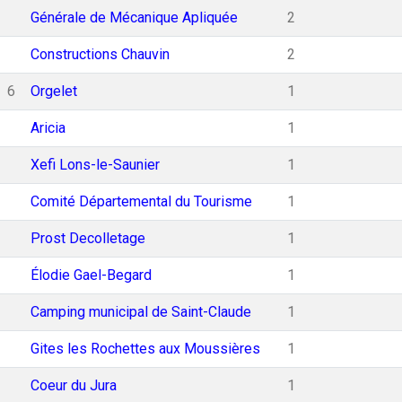
Générale de Mécanique Apliquée
2
Constructions Chauvin
2
6
Orgelet
1
Aricia
1
Xefi Lons-le-Saunier
1
Comité Départemental du Tourisme
1
Prost Decolletage
1
Élodie Gael-Begard
1
Camping municipal de Saint-Claude
1
Gites les Rochettes aux Moussières
1
Coeur du Jura
1