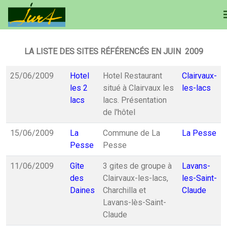
LA LISTE DES SITES RÉFÉRENCÉS EN JUIN 2009
25/06/2009
Hotel
Hotel Restaurant
Clairvaux-
les 2
situé à Clairvaux les
les-lacs
lacs
lacs. Présentation
de l'hôtel
15/06/2009
La
Commune de La
La Pesse
Pesse
Pesse
11/06/2009
Gîte
3 gites de groupe à
Lavans-
des
Clairvaux-les-lacs,
les-Saint-
Daines
Charchilla et
Claude
Lavans-lès-Saint-
Claude