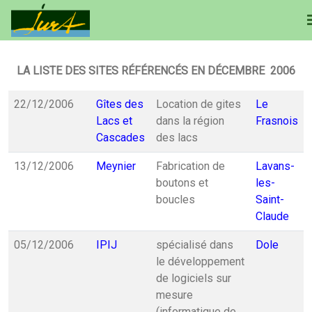
LA LISTE DES SITES RÉFÉRENCÉS EN DÉCEMBRE 2006
22/12/2006
Gîtes des
Location de gites
Le
Lacs et
dans la région
Frasnois
Cascades
des lacs
13/12/2006
Meynier
Fabrication de
Lavans-
boutons et
les-
boucles
Saint-
Claude
05/12/2006
IPIJ
spécialisé dans
Dole
le développement
de logiciels sur
mesure
(informatique de