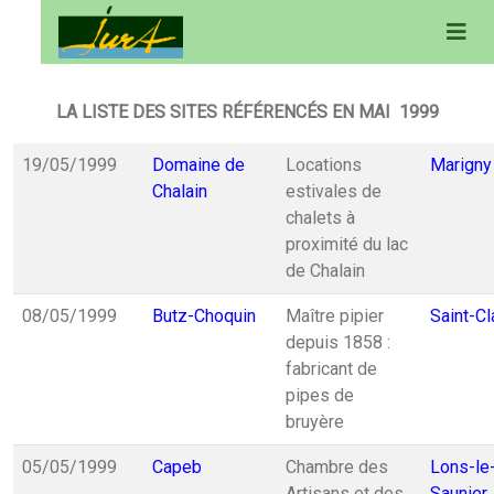
LA LISTE DES SITES RÉFÉRENCÉS EN MAI 1999
19/05/1999
Domaine de
Locations
Marigny
Chalain
estivales de
chalets à
proximité du lac
de Chalain
08/05/1999
Butz-Choquin
Maître pipier
Saint-C
depuis 1858 :
fabricant de
pipes de
bruyère
05/05/1999
Capeb
Chambre des
Lons-le
Artisans et des
Saunier